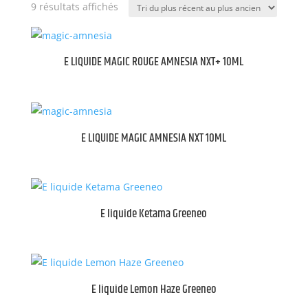
Trié
9 résultats affichés
du
plus
récent
E LIQUIDE MAGIC ROUGE AMNESIA NXT+ 10ML
au
plus
ancien
E LIQUIDE MAGIC AMNESIA NXT 10ML
E liquide Ketama Greeneo
E liquide Lemon Haze Greeneo