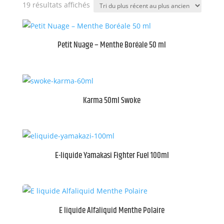
Trié
19 résultats affichés
du
plus
récent
Petit Nuage – Menthe Boréale 50 ml
au
plus
ancien
Karma 50ml Swoke
E-liquide Yamakasi Fighter Fuel 100ml
E liquide Alfaliquid Menthe Polaire