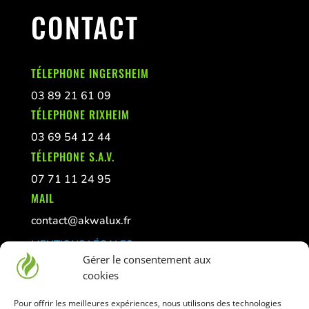
CONTACT
TÉLEPHONE INGERSHEIM
03 89 21 61 09
TÉLEPHONE RIXHEIM
03 69 54 12 44
TÉLEPHONE S.A.V.
07 71 11 24 95
MAIL
contact@akwalux.fr
MENTIONS LÉGALES
Gérer le consentement aux
CONFIDENTIALITÉ
cookies
GESTION DES COOKIES
Pour offrir les meilleures expériences, nous utilisons des technologies