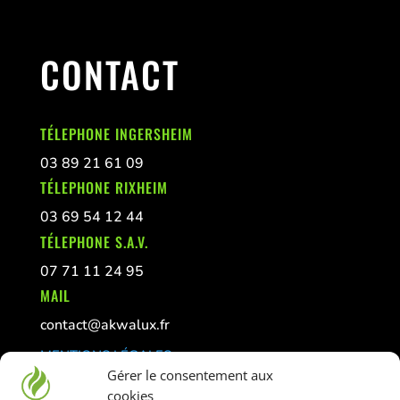
CONTACT
TÉLEPHONE INGERSHEIM
03 89 21 61 09
TÉLEPHONE RIXHEIM
03 69 54 12 44
TÉLEPHONE S.A.V.
07 71 11 24 95
MAIL
contact@akwalux.fr
MENTIONS LÉGALES
Gérer le consentement aux
CONFIDENTIALITÉ
cookies