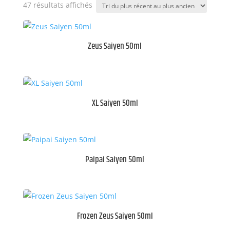
Trié
47 résultats affichés
du
plus
récent
Zeus Saiyen 50ml
au
plus
ancien
XL Saiyen 50ml
Paipai Saiyen 50ml
Frozen Zeus Saiyen 50ml