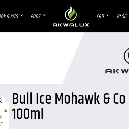
OX & KITS
PODS
CBD
BLOG
Bull Ice Mohawk & Co 
100ml