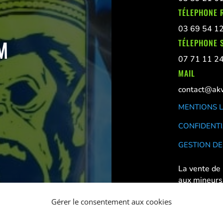
TÉLEPHONE 
03 69 54 1
M
TÉLEPHONE S
07 71 11 2
MAIL
contact@akw
MENTIONS 
CONFIDENTI
GESTION DE
La vente de 
aux mineurs
Déconseillé
Gérer le consentement aux cookies