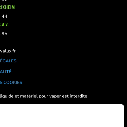
RIXHEIM
2 44
.A.V.
4 95
alux.fr
LÉGALES
ALITÉ
S COOKIES
liquide et matériel pour vaper est interdite
 aux femmes enceintes