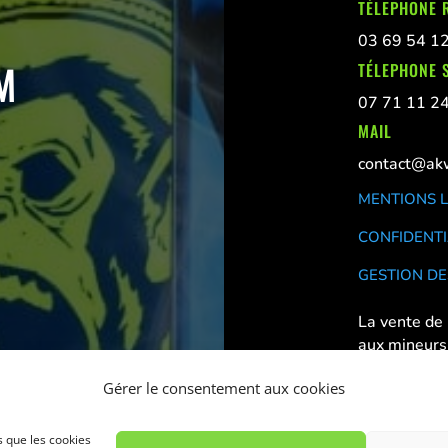
TÉLEPHONE 
03 69 54 1
M
TÉLEPHONE S
07 71 11 2
MAIL
contact@akw
MENTIONS 
CONFIDENTI
GESTION DE
La vente de 
aux mineurs
Déconseillé
Gérer le consentement aux cookies
s que les cookies