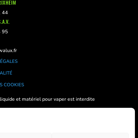
RIXHEIM
2 44
.A.V.
4 95
alux.fr
LÉGALES
ALITÉ
S COOKIES
liquide et matériel pour vaper est interdite
 aux femmes enceintes