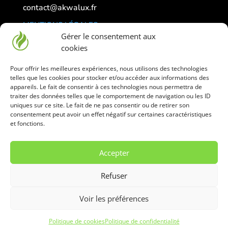
contact@akwalux.fr
MENTIONS LÉGALES
Gérer le consentement aux
CONFIDENTIALITÉ
cookies
GESTION DES COOKIES
Pour offrir les meilleures expériences, nous utilisons des technologies
telles que les cookies pour stocker et/ou accéder aux informations des
La vente de liquide et matériel pour vaper est
appareils. Le fait de consentir à ces technologies nous permettra de
traiter des données telles que le comportement de navigation ou les ID
interdite aux mineurs
uniques sur ce site. Le fait de ne pas consentir ou de retirer son
Déconseillé aux femmes enceintes
consentement peut avoir un effet négatif sur certaines caractéristiques
et fonctions.
Accepter
Copyright © CS Créations 2026 tous droits
Refuser
réservés
Voir les préférences
Politique de cookies
Politique de confidentialité