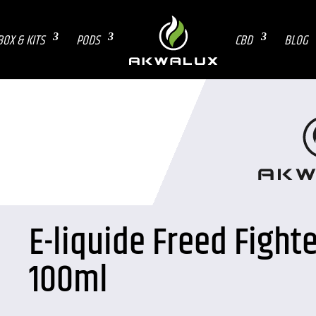
BOX & KITS
PODS
CBD
BLOG
E-liquide Freed Fighte
100ml