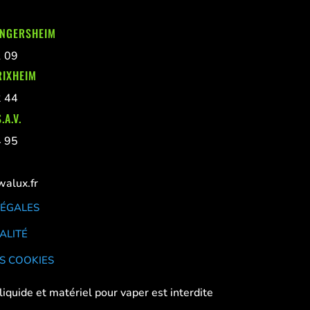
INGERSHEIM
1 09
RIXHEIM
2 44
.A.V.
4 95
alux.fr
LÉGALES
ALITÉ
S COOKIES
liquide et matériel pour vaper est interdite