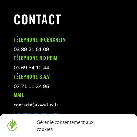
CONTACT
TÉLEPHONE INGERSHEIM
03 89 21 61 09
TÉLEPHONE RIXHEIM
03 69 54 12 44
TÉLEPHONE S.A.V.
07 71 11 24 95
MAIL
contact@akwalux.fr
MENTIONS LÉGALES
Gérer le consentement aux
CONFIDENTIALITÉ
cookies