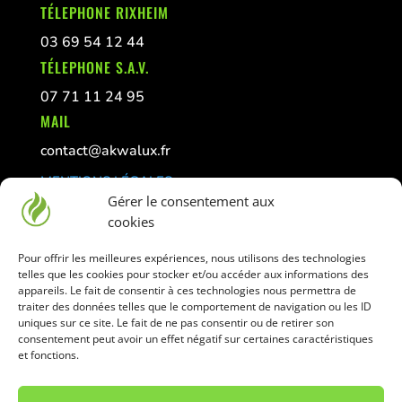
TÉLEPHONE RIXHEIM
03 69 54 12 44
TÉLEPHONE S.A.V.
07 71 11 24 95
MAIL
contact@akwalux.fr
MENTIONS LÉGALES
Gérer le consentement aux
CONFIDENTIALITÉ
cookies
GESTION DES COOKIES
Pour offrir les meilleures expériences, nous utilisons des technologies
telles que les cookies pour stocker et/ou accéder aux informations des
La vente de liquide et matériel pour vaper est
appareils. Le fait de consentir à ces technologies nous permettra de
traiter des données telles que le comportement de navigation ou les ID
interdite aux mineurs
uniques sur ce site. Le fait de ne pas consentir ou de retirer son
Déconseillé aux femmes enceintes
consentement peut avoir un effet négatif sur certaines caractéristiques
et fonctions.