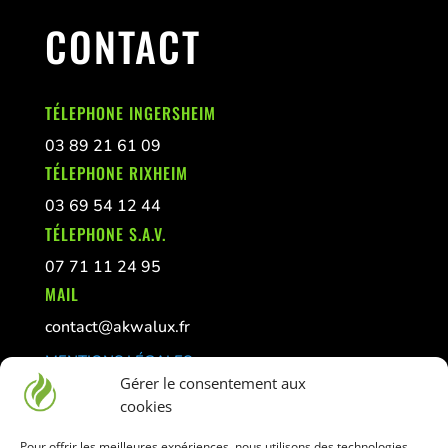
CONTACT
TÉLEPHONE INGERSHEIM
03 89 21 61 09
TÉLEPHONE RIXHEIM
03 69 54 12 44
TÉLEPHONE S.A.V.
07 71 11 24 95
MAIL
contact@akwalux.fr
MENTIONS LÉGALES
Gérer le consentement aux
CONFIDENTIALITÉ
cookies
GESTION DES COOKIES
Pour offrir les meilleures expériences, nous utilisons des technologies