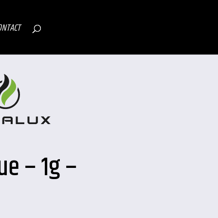
ONTACT
lue – 1g –