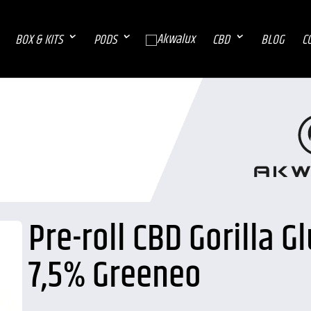
BOX & KITS
PODS
CBD
BLOG
C
Pre-roll CBD Gorilla G
7,5% Greeneo