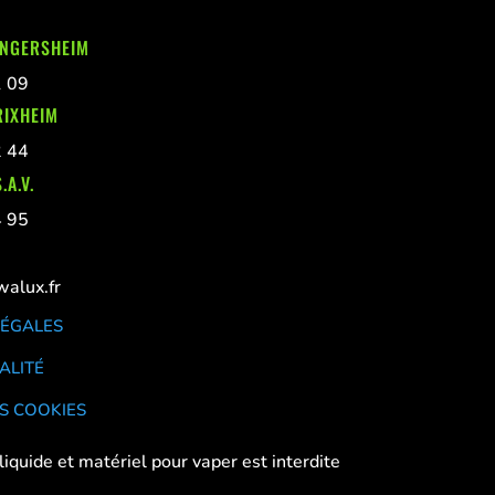
INGERSHEIM
1 09
RIXHEIM
2 44
.A.V.
4 95
alux.fr
LÉGALES
ALITÉ
S COOKIES
liquide et matériel pour vaper est interdite