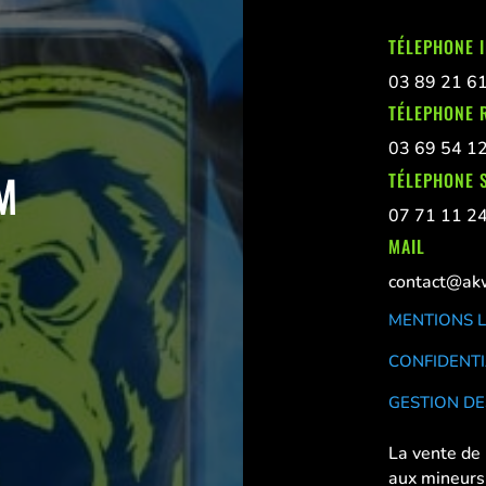
TÉLEPHONE 
03 89 21 6
TÉLEPHONE 
03 69 54 1
M
TÉLEPHONE S
07 71 11 2
MAIL
contact@akw
MENTIONS 
CONFIDENTI
GESTION DE
La vente de 
aux mineurs