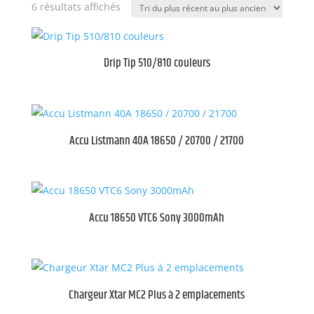
Trié
6 résultats affichés
du
plus
récent
Drip Tip 510/810 couleurs
au
plus
ancien
Accu Listmann 40A 18650 / 20700 / 21700
Accu 18650 VTC6 Sony 3000mAh
Chargeur Xtar MC2 Plus à 2 emplacements