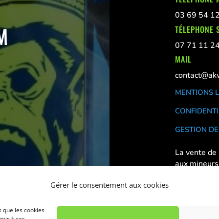
03 69 54 1
M
TÉLEPHONE S
07 71 11 2
MAIL
contact@akw
MENTIONS 
CONFIDENTI
GESTION DE
La vente de 
aux mineurs
Déconseillé
Gérer le consentement aux cookies
s que les cookies
ntir à ces