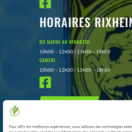

HORAIRES RIXHEI
DU MARDI AU VENDREDI
10h00 – 12h00 / 13h00 – 19h00
SAMEDI
10h00 – 12h00 / 13h00 – 18h00

NOUS CONTACTER
Pour offrir les meilleures expériences, nous utilisons des technologies telle
pour stocker et/ou accéder aux informations des appareils. Le fait de conse