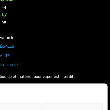
2 44
.A.V.
4 95
alux.fr
LÉGALES
ALITÉ
S COOKIES
liquide et matériel pour vaper est interdite
 aux femmes enceintes