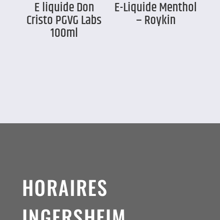
E liquide Don
E-Liquide Menthol
Cristo PGVG Labs
– Roykin
100ml
HORAIRES
INGERSHEIM