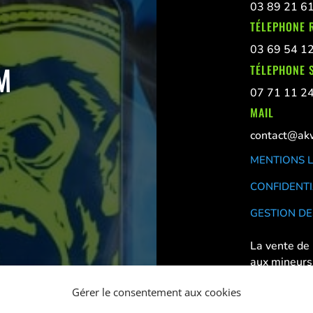
03 89 21 6
TÉLEPHONE 
03 69 54 1
M
TÉLEPHONE S
07 71 11 2
MAIL
contact@akw
MENTIONS 
CONFIDENTI
GESTION DE
La vente de 
aux mineurs
Déconseillé
Gérer le consentement aux cookies