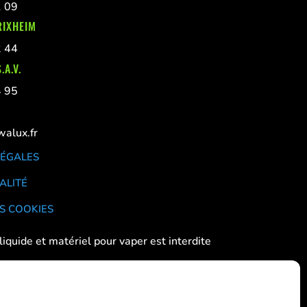
1 09
RIXHEIM
2 44
.A.V.
4 95
alux.fr
LÉGALES
ALITÉ
S COOKIES
liquide et matériel pour vaper est interdite
 aux femmes enceintes