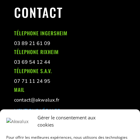
CONTACT
TÉLEPHONE INGERSHEIM
03 89 21 61 09
TÉLEPHONE RIXHEIM
03 69 54 12 44
TÉLEPHONE S.A.V.
07 71 11 24 95
MAIL
contact@akwalux.fr
MENTIONS LÉGALES
Gérer le consentement aux
CONFIDENTIALITÉ
cookies
GESTION DES COOKIES
Pour offrir les meilleures expériences, nous utilisons des technologies