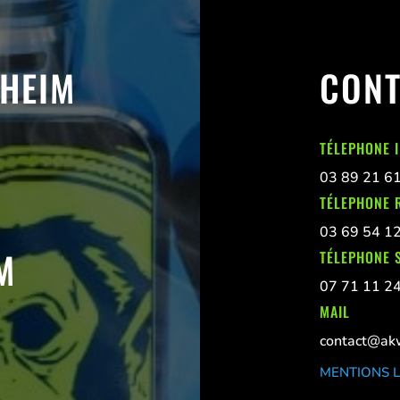
SHEIM
CONT
TÉLEPHONE 
03 89 21 6
TÉLEPHONE 
03 69 54 1
M
TÉLEPHONE S
07 71 11 2
MAIL
contact@akw
MENTIONS 