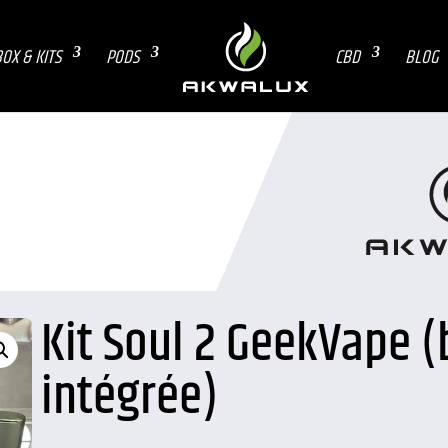
OX & KITS
PODS
CBD
BLOG
Kit Soul 2 GeekVape (
intégrée)