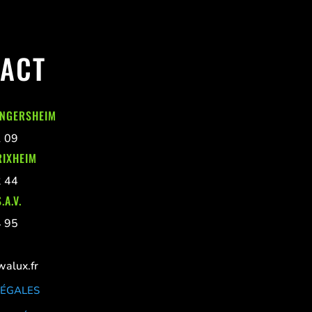
ACT
INGERSHEIM
1 09
RIXHEIM
2 44
.A.V.
4 95
alux.fr
LÉGALES