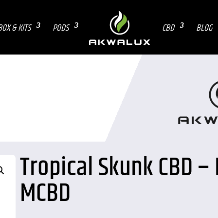
BOX & KITS
PODS
CBD
BLOG
Tropical Skunk CBD –
MCBD